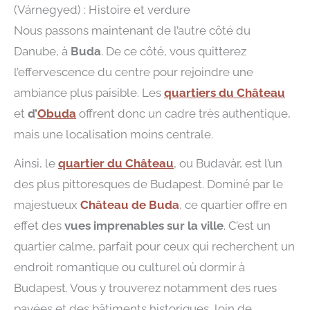
(Várnegyed) : Histoire et verdure
Nous passons maintenant de l’autre côté du
Danube, à
Buda
. De ce côté, vous quitterez
l’effervescence du centre pour rejoindre une
ambiance plus paisible. Les
quartiers du Château
et
d’
Obuda
offrent donc un cadre très authentique,
mais une localisation moins centrale.
Ainsi, le
quartier du Château
, ou Budavàr, est l’un
des plus pittoresques de Budapest. Dominé par le
majestueux
Château de Buda
, ce quartier offre en
effet des
vues imprenables sur la ville
. C’est un
quartier calme, parfait pour ceux qui recherchent un
endroit romantique ou culturel où dormir à
Budapest. Vous y trouverez notamment des rues
pavées et des bâtiments historiques, loin de