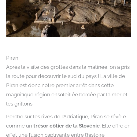
Piran
Après la visite des grottes dans la matinée, on a pris
la route pour découvrir le sud du pays ! La ville de
Piran est donc notre premier arrêt dans cette
magnifique région ensoleillée bercée par la mer et
les grillons.
Perché sur les rives de l’Adriatique, Piran se révèle
comme un
trésor côtier de la Slovénie
. Elle offre en
effet une fusion captivante entre l’histoire