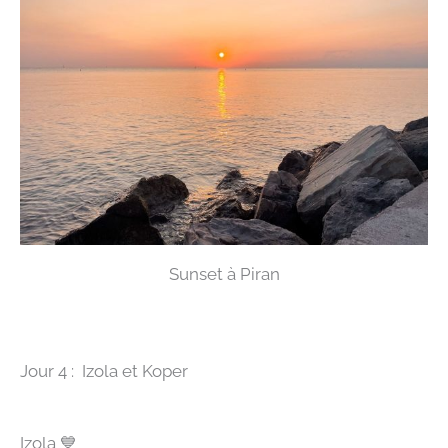
Sunset à Piran
Jour 4 : Izola et Koper
Izola
💙