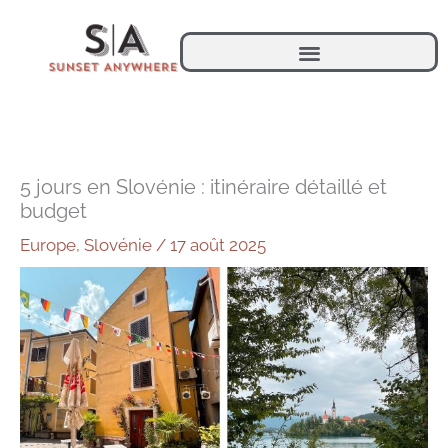
Aller
au
contenu
5 jours en Slovénie : itinéraire détaillé et
budget
Europe
,
Slovénie
/
17 août 2025