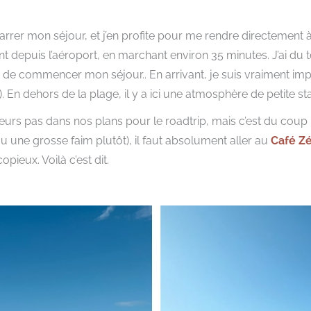
rrer mon séjour, et j’en profite pour me rendre directement 
ent depuis l’aéroport, en marchant environ 35 minutes. J’ai du
de commencer mon séjour.. En arrivant, je suis vraiment imp
 En dehors de la plage, il y a ici une atmosphère de petite sta
illeurs pas dans nos plans pour le roadtrip, mais c’est du coup
u une grosse faim plutôt), il faut absolument aller au
Café Z
pieux. Voilà c’est dit.