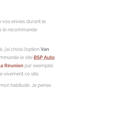
de vos envies durant le
vous le recommande
 j’ai choisi l’option
Van
commande le site
BSP Auto
La Réunion
par exemple).
e vivement ce site.
on habitude. Je pense