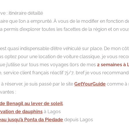
 : itinéraire détaillé
néraire que l’on a emprunté. À vous de le modifier en fonction 
s a permis d’explorer toutes les facettes de la région et on 
il est quasi indispensable d’être véhiculé sur place. De mon côté,
ous optez pour une location de voiture classique, je vous re
ue j’utilise sur tous mes voyages (lors de mes
2 semaines à 
e, service client français réactif 7j/7, bref je vous recommand
 à réserver, je suis passé par le site
GetYourGuide
comme à m
vantes :
 de Benagil au lever de soleil
.
rvation de dauphins
à Lagos
eau jusqu’à Ponta da Piedade
depuis Lagos