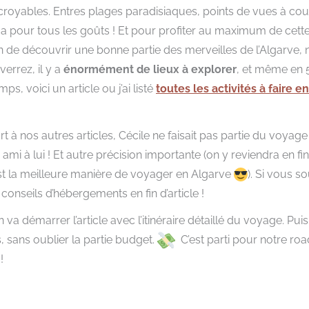
croyables. Entres plages paradisiaques, points de vues à coupe
en a pour tous les goûts ! Et pour profiter au maximum de cett
in de découvrir une bonne partie des merveilles de l’Algarve,
verrez, il y a
énormément de lieux à explorer
, et même en 5
ps, voici un article ou j’ai listé
toutes les activités à faire e
 à nos autres articles, Cécile ne faisait pas partie du voyage 
 ami à lui ! Et autre précision importante (on y reviendra en fin 
’est la meilleure manière de voyager en Algarve
). Si vous s
conseils d’hébergements en fin d’article !
a démarrer l’article avec l’itinéraire détaillé du voyage. Pui
 sans oublier la partie budget.
C’est parti pour notre roa
!