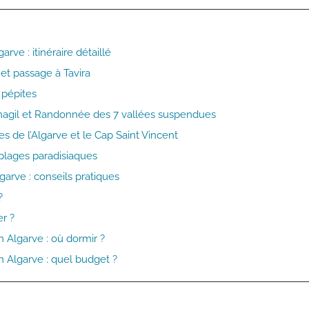
arve : itinéraire détaillé
o et passage à Tavira
2 pépites
enagil et Randonnée des 7 vallées suspendues
s de l’Algarve et le Cap Saint Vincent
 plages paradisiaques
garve : conseils pratiques
?
r ?
n Algarve : où dormir ?
n Algarve : quel budget ?