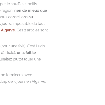
r le souffle et petits
e région,
rien de mieux que
 nous conseillons
au
 jours, impossible de tout
n Algarve
. Ces 2 articles sont
(pour une fois). C’est Ludo
d’article),
on a fait le
ouhaitez plutôt louer une
s on terminera avec
dtrip de 5 jours en Algarve,